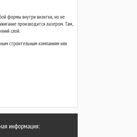
ой формы внутри визитки, но не
ыжигание производится лазером. Там,
хний слой.
ьным строительным компаниям или
Типография
Визитка.ру
ная информация:
Контакты:
Адрес: