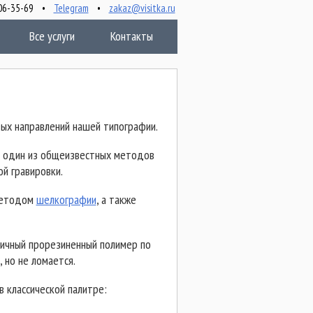
 506-35-69 •
Telegram
•
zakaz@visitka.ru
Все услуги
Контакты
ых направлений нашей типографии.
ни один из общеизвестных методов
й гравировки.
 методом
шелкографии
, а также
стичный прорезиненный полимер по
 но не ломается.
 классической палитре: