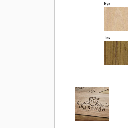
Бук
Тик