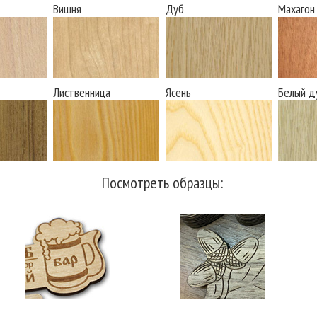
Вишня
Дуб
Махагон
Лиственница
Ясень
Белый д
Посмотреть образцы: