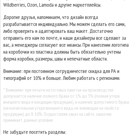
Wildberries, Ozon, Lamoda и другие маркетплейсы.
Дорогие друзья, напоминаем, что дизайн всегда
разрабатывается индивидуально. Мы можем сделать его сами,
либо проверить и адаптировать ваш макет. Достаточно
отправить его нам по почте, и наши дизайнеры все сделают за
вас, а менеджеры согласуют все нюансы. При нанесении логотипа
на коробочки из пластика должны быть обязательно учтены
форма коробки, размеры, швы и непечатные области.
Внимание: при постоянном сотрудничестве скидка для РА и
типографий от 10% и больше. Любим работать с регионами.
* Внимание: при печати на готовых пакетах на производстве
допускается наличие полного брака от 1% до 5% (полная утеря
внешнего вида и кондиции продукции), и наличие допустимого брака
(незначительная утеря внешнего вида, не влияющая на свойста
продукции) до 8-10%. Осуществляя заказ на сайте, заказчик
принимает данные условия.
Не забудьте посетить разделы: