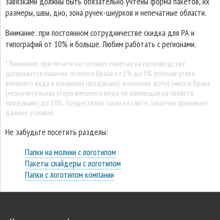
завязками должны быть обязательно учтены форма пакетов, их
размеры, швы, дно, зона ручек-шнурков и непечатные области.
Внимание: при постоянном сотрудничестве скидка для РА и
типографий от 10% и больше. Любим работать с регионами.
* Внимание: при печати на готовых пакетах на производстве
допускается наличие полного брака от 1% до 5% (полная утеря
внешнего вида и кондиции продукции), и наличие допустимого брака
(незначительная утеря внешнего вида, не влияющая на свойста
продукции) до 10%. Осуществляя заказ на сайте, заказчик принимает
данные условия.
Не забудьте посетить разделы:
Папки на молнии с логотипом
Пакеты слайдеры с логотипом
Папки с логотипом компании