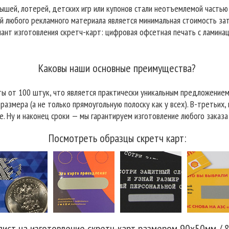
шей, лотерей, детских игр или купонов стали неотъемлемой частью 
й любого рекламного материала является минимальная стоимость зат
ант изготовления скретч-карт: цифровая офсетная печать с ламинац
Каковы наши основные преимущества?
ты от 100 штук, что является практически уникальным предложением
размера (а не только прямоугольную полоску как у всех). В-третьих,
. Ну и наконец сроки — мы гарантируем изготовление любого заказа 
Посмотреть образцы скретч карт:
лист на изготовление скретч-карт размером 90x50мм / 