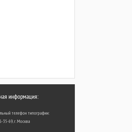
Типография
Визитка.ру
ная информация:
Контакты:
Адрес:
льный телефон типографии:
Ломоносовский
просп.,
6-35-69, г. Москва
25,
корп.2