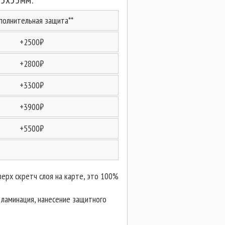
полнительная защита**
+2500₽
+2800₽
+3300₽
+3900₽
+5500₽
верх скретч слоя на карте, это 100%
 ламинация, нанесение защитного