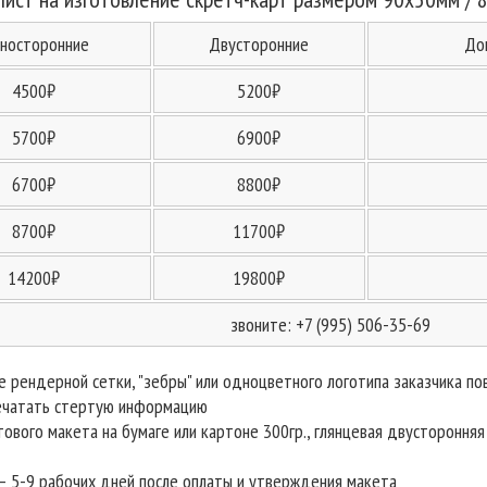
носторонние
Двусторонние
До
4500₽
5200₽
5700₽
6900₽
6700₽
8800₽
8700₽
11700₽
14200₽
19800₽
звоните: +7 (995) 506-35-69
е рендерной сетки, "зебры" или одноцветного логотипа заказчика по
печатать стертую информацию
тового макета на бумаге или картоне 300гр., глянцевая двусторонняя
— 5-9 рабочих дней после оплаты и утверждения макета