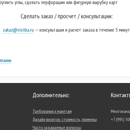
глить углы, сделать перфорацию или фигурную вырубку карт
Сделать заказ / просчет / консультации:
zakaz@visitka.ru
— консультация и расчет заказа в течение 5 минут
мпании
Дополнительно:
Контакт
Требования к макетам
Многокана
Дизайн визиток: стоимость, примеры
+7 (995) 50
Часто задаваемые вопросы