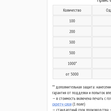
Количество
Од
100
200
300
500
1000*
от 5000
** дополнительная защита: нанесени
гарантия от подделки и попыток в
—
в стоимость включена печать с го
скретч-слоя
(1 поле)
—
стандартный срок производства 