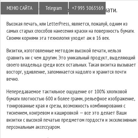
МЕНЮ САЙТА
Telegram
+7 995 5063569
Визитки методом высокой печати.
Высокая печать, или LetterPress, является, пожалуй, одним из
самых старых способов нанесения краски на поверхность бумаги.
Своими корнями эта технология уходит аж в 16 век.
Визитки, изготовленные методом высокой печати, нельзя
сравнить ни с чем другим. Это уникальный продукт, выделяющий
своего владельца среди всех остальных. Такая визитка вызывает
восторг, удивление, запоминается надолго и хранится почти
вечно.
Непередаваемое тактильное ощущение от 100% хлопковой
бумаги плотностью 600 и более грамм, рельефное изображение,
тонированные края и срезы, возможность комбинирования с
тиснением, конгревом и кашировкой — все это делает Ваши
визитки с высокой печатью предметом гордости и эксклюзивным
персональным аксессуаром.