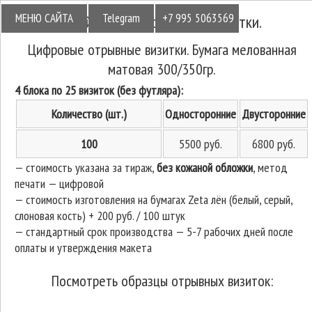
МЕНЮ САЙТА
Telegram
+7 995 5063569
Прайс-лист на отрывные визитки.
Цифровые отрывные визитки. Бумага мелованная
матовая 300/350гр.
4 блока по 25 визиток (без футляра):
Количество (шт.)
Односторонние
Двусторонние
100
5500 руб.
6800 руб.
— стоимость указана за тираж,
без кожаной обложки
, метод
печати
—
цифровой
— стоимость изготовления на бумагах Zeta лён (белый, серый,
слоновая кость) + 200 руб. / 100 штук
—
стандартный срок производства — 5-7 рабочих дней после
оплаты и утверждения макета
Посмотреть образцы отрывных визиток: