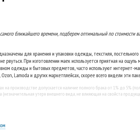
самого ближайшего времени, подберем оптимальный по стоимости ва
азначены для хранения и упаковки одежды, текстиля, постельного 
не рвуться. При изготовлении маек используется приятная на ощупь 
новном одежды и бытовых предметов, часто используют интернет-маг
 Ozon, Lamoda и других маркетплейсах, скорее всего видели эти пак
тах на производстве допускается наличие полного брака от 1% до 5% (по
а (незначительная утеря внешнего вида, не влияющая на свойста продукци
пом