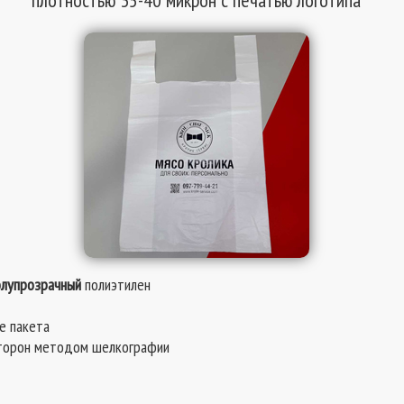
плотностью 35-40 микрон с печатью логотипа
олупрозрачный
полиэтилен
е пакета
 сторон методом шелкографии