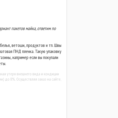
риант пакетов майка, ответим по
белья, ветоши, продуктов и тп. Швы
матовая ПНД пленка. Такую упаковку
азины, например если вы покупали
еты.
лная утеря внешнего вида и кондиции
и) до 8%. Осуществляя заказ на сайте,