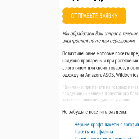
ОТПРАВЬТЕ ЗАЯВКУ
Мы обработаем Ваш запрос в течение 
электронной почте или перезвоним!
Полиэтиленовые матовые пакеты предн
надежно проварены и при растяжении 
с логотипом для своих товаров, в ос
одежду на Amazon, ASOS, Wildberries,
* Внимание: при печати на готовых паке
продукции), и наличие допустимого брак
заказчик принимает данные условия.
Не забудьте посетить разделы:
Черные крафт пакеты с логоти
Пакеты из эфалина
Папки с логотипом компании