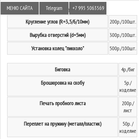
МЕНЮ САЙТА
Telegram
+7 995 5063569
Постпечатные работы
Кругление углов (R=3,5/6/10мм)
200р./100шт.
Вырубка отверстий (d=5мм)
300р./100шт.
Установка колец "пикколо"
500р./100шт.
Биговка
4р./биг
Брошюровка на скобу
5р./
изделие
Печать пробного листа
200р./
лист
Переплет на пружину (металл/пластик)
50р. /
изделие